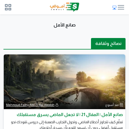
صانع الأمل
نصائح وثقافة
منذ أسبوع
Mahmoud Fathy Abd El Aal Abodoh
صانع الأمل | المقال 21 | لا تجعل الماضي يسرق مستقبلك
تعلّم كيف تتجاوز أخطاء الماضي، وتحول التجارب الصعبة إلى دروس تقودك نحو
مستقبل أفضل، دون أن تسمح للندم بأن يسرق أحلامك.