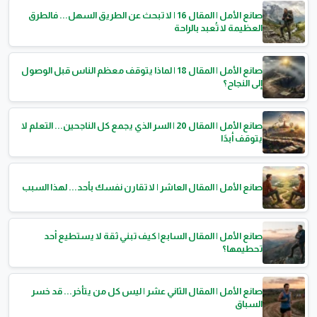
صانع الأمل | المقال 16 | لا تبحث عن الطريق السهل... فالطرق
العظيمة لا تُعبد بالراحة
صانع الأمل | المقال 18 | لماذا يتوقف معظم الناس قبل الوصول
إلى النجاح؟
صانع الأمل | المقال 20 | السر الذي يجمع كل الناجحين... التعلم لا
يتوقف أبدًا
صانع الأمل | المقال العاشر | لا تقارن نفسك بأحد... لهذا السبب
صانع الأمل | المقال السابع| كيف تبني ثقة لا يستطيع أحد
تحطيمها؟
صانع الأمل | المقال الثاني عشر | ليس كل من يتأخر... قد خسر
السباق